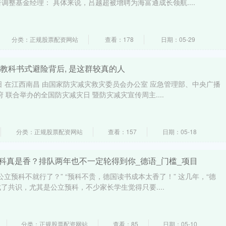
调整基金经理： 具体来说，吕越超被增聘为海富通成长领航....
分类：正规股票配资网站
查看：178
日期：05-29
! 教科书式避险背后, 是这群较真的人
日 在江西南昌 由国家防灾减灾救灾委员会办公室 应急管理部、中央广播
 联合举办的全国防灾减灾日 暨防灾减灾宣传周主....
分类：正规股票配资网站
查看：157
日期：05-18
科真是香？排队两年也不一定轮得到你_德语_门槛_项目
公立预科不就行了？” “预科不贵，德国读书成本太香了！” 这几年，“德
了共识，尤其是公立预科，不少家长学生觉得只要....
分类：正规股票配资网站
查看：85
日期：05-10