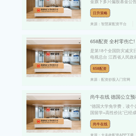
金旗下多只偏股基金公告
日升策略
来源：智慧家配资平台
658配资 全村零伤亡
是第18个全国防灾减灾
电视总台 江西省人民政府
658配资
来源：配资炒股入门官网
尚牛在线 德国公立预
“德国大学免学费，读个
国留学=高性价比”已经成
尚牛在线
来源：大丰收配资APP下载