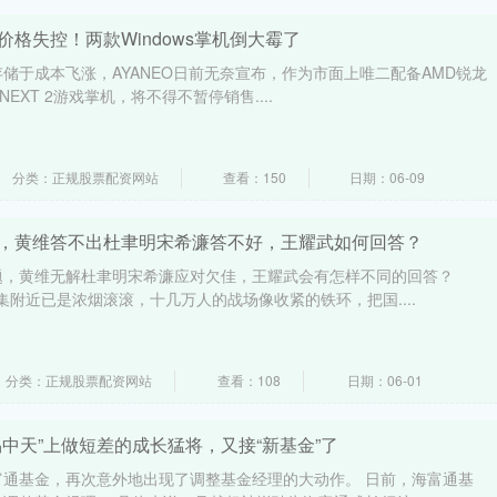
价格失控！两款Windows掌机倒大霉了
储于成本飞涨，AYANEO日前无奈宣布，作为市面上唯二配备AMD锐龙
台的NEXT 2游戏掌机，将不得不暂停销售....
分类：正规股票配资网站
查看：150
日期：06-09
题，黄维答不出杜聿明宋希濂答不好，王耀武如何回答？
题，黄维无解杜聿明宋希濂应对欠佳，王耀武会有怎样不同的回答？
堆集附近已是浓烟滚滚，十几万人的战场像收紧的铁环，把国....
分类：正规股票配资网站
查看：108
日期：06-01
易中天”上做短差的成长猛将，又接“新基金”了
富通基金，再次意外地出现了调整基金经理的大动作。 日前，海富通基