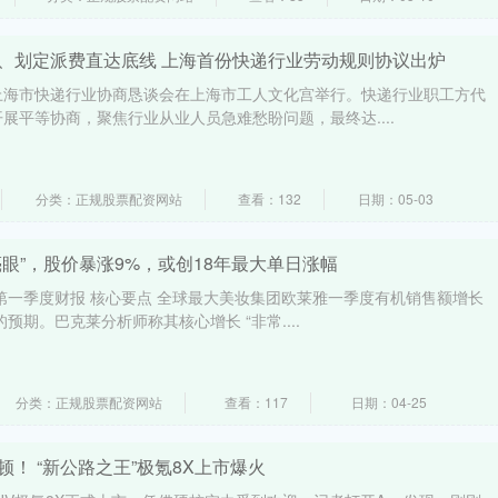
底、划定派费直达底线 上海首份快递行业劳动规则协议出炉
6年上海市快递行业协商恳谈会在上海市工人文化宫举行。快递行业职工方代
展平等协商，聚焦行业从业人员急难愁盼问题，最终达....
分类：正规股票配资网站
查看：132
日期：05-03
亮眼”，股价暴涨9%，或创18年最大单日涨幅
年第一季度财报 核心要点 全球最大美妆集团欧莱雅一季度有机销售额增长
 的预期。巴克莱分析师称其核心增长 “非常....
分类：正规股票配资网站
查看：117
日期：04-25
顿！ “新公路之王”极氪8X上市爆火