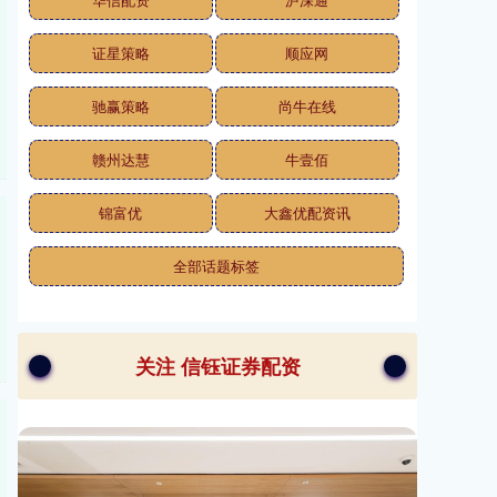
证星策略
顺应网
驰赢策略
尚牛在线
赣州达慧
牛壹佰
锦富优
大鑫优配资讯
全部话题标签
关注 信钰证券配资