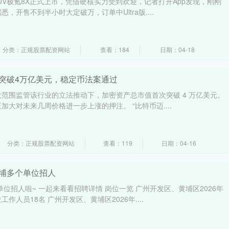
SUV极氪8X正式上市，凭借硬核实力受到欢迎，记者打开App发现，刚刚
，开售不到半小时大定破万，订单中Ultra版....
分类：正规股票配资网站
查看：184
日期：04-18
值突破4万亿美元，稳定币法案通过
范围监管该行业的立法推动下，加密资产总市值首次突破 4 万亿美元。
大对未来几周价格进一步上涨的押注。 “比特币迈....
分类：正规股票配资网站
查看：119
日期：04-16
黄埔多个单位招人
位招人啦~ 一起来看看招聘详情 岗位一览 广州开发区、黄埔区2026年
作人员18名 广州开发区、黄埔区2026年....