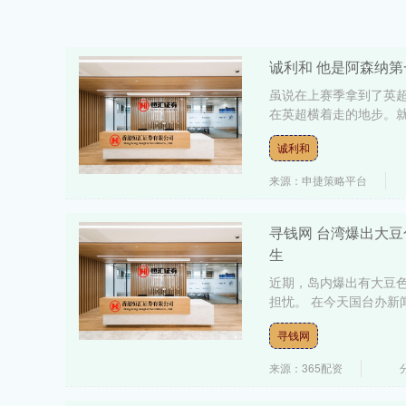
诚利和 他是阿森纳
虽说在上赛季拿到了英
在英超横着走的地步。就
诚利和
来源：申捷策略平台
寻钱网 台湾爆出大
生
近期，岛内爆出有大豆色
担忧。 在今天国台办新
寻钱网
来源：365配资