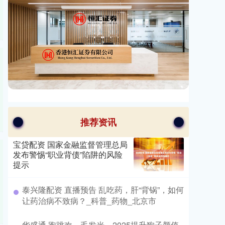
推荐资讯
宝贷配资 国家金融监督管理总局
发布警惕“职业背债”陷阱的风险
提示
​泰兴隆配资 直播预告 乱吃药，肝“背锅”，如何
让药治病不致病？_科普_药物_北京市
​华盛通 跑跳欢，毛发光，2025提升狗子颜值_