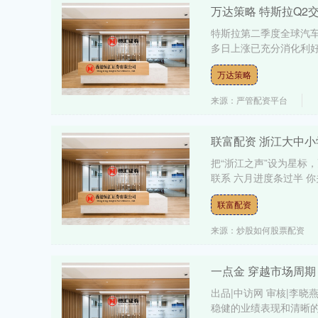
万达策略 特斯拉Q
特斯拉第二季度全球汽
多日上涨已充分消化利好的
万达策略
来源：严管配资平台
联富配资 浙江大中
把“浙江之声”设为星标
联系 六月进度条过半 你
联富配资
来源：炒股如何股票配资
一点金 穿越市场周
出品|中访网 审核|李
稳健的业绩表现和清晰的