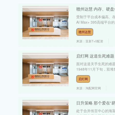
赣州达慧 内存、硬盘
受制于平台成本偏高、存
AI Max+ 395高端平
赣州达慧
来源：亚新T+0配资
启灯网 这道生死难
面对这道关乎生死的难
1948年11月下旬，双
启灯网
来源：淘配网官网
日升策略 那个爱在“
处于合并传言中心的海