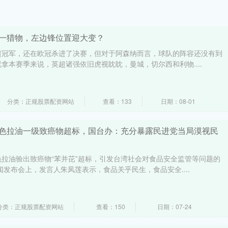
第一猎物，左边锋位置迎大变？
超冠军，还在欧冠杀进了决赛，但对于阿森纳而言，球队的阵容还没有到
拿本赛季来说，英超诸强依旧虎视眈眈，曼城，切尔西和利物....
分类：正规股票配资网站
查看：133
日期：08-01
豆色拉油一级致癌物超标，国台办：充分暴露民进党当局漠视民
拉油验出致癌物“苯并芘”超标，引发台湾社会对食品安全监管等问题的
闻发布会上，发言人朱凤莲表示，食品关乎民生，食品安全....
分类：正规股票配资网站
查看：150
日期：07-24