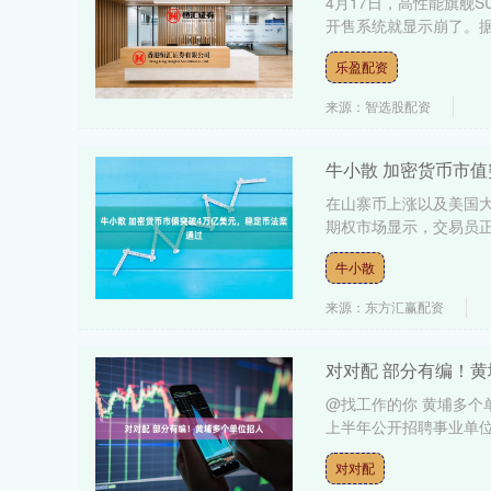
4月17日，高性能旗舰
开售系统就显示崩了。据悉
乐盈配资
来源：智选股配资
牛小散 加密货币市
在山寨币上涨以及美国大
期权市场显示，交易员正加
牛小散
来源：东方汇赢配资
对对配 部分有编！
@找工作的你 黄埔多个单
上半年公开招聘事业单位工
对对配