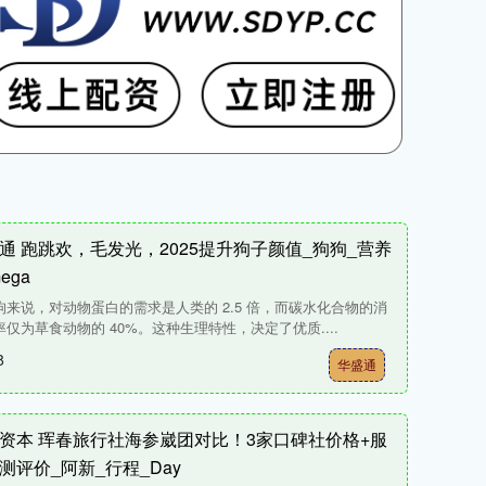
通 跑跳欢，毛发光，2025提升狗子颜值_狗狗_营养
ega
狗来说，对动物蛋白的需求是人类的 2.5 倍，而碳水化合物的消
率仅为草食动物的 40%。这种生理特性，决定了优质....
8
华盛通
资本 珲春旅行社海参崴团对比！3家口碑社价格+服
测评价_阿新_行程_Day