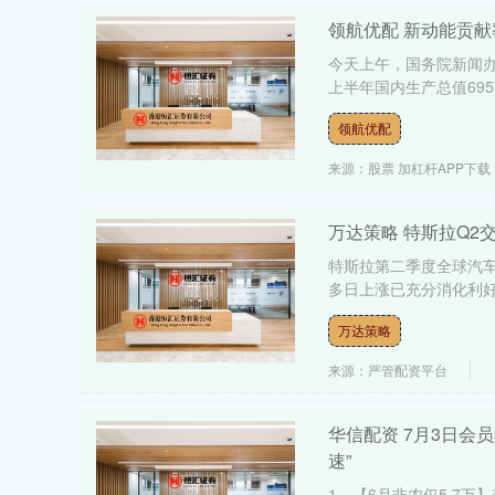
领航优配 新动能贡
今天上午，国务院新闻办
上半年国内生产总值6957
领航优配
来源：股票 加杠杆APP下载
万达策略 特斯拉Q
特斯拉第二季度全球汽
多日上涨已充分消化利好的
万达策略
来源：严管配资平台
华信配资 7月3日会员早
速”
1、【6月非农仅5.7