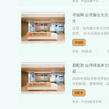
来源：申捷策略平台
寻钱网 台湾爆出大
生
近期，岛内爆出有大豆色
担忧。 在今天国台办新
寻钱网
来源：365配资
易配资 台湾球迷来
超……
2026年国际足联世界
冲刺阶段。赛事期间，福
易配资
来源：日进金配资官网