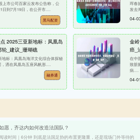
美股上市公司百家云发布公告称，公
珲春旅
日到7月19日，在公开市....
发去
04-0
黑马配资
点 2025三亚新地标：凤凰岛
金岭
邮轮_建议_珊瑚礁
癌_
亚新地标：凤凰岛海洋文化综合体探秘
在中
，洒在凤凰岛五座风帆形....
致脏
病....
融券通
04-0
于如愿，齐达内如何改造法国队？
建议阅读时间｜6分钟 到底是法国足协的布置更隆重，还是现场门外等待的