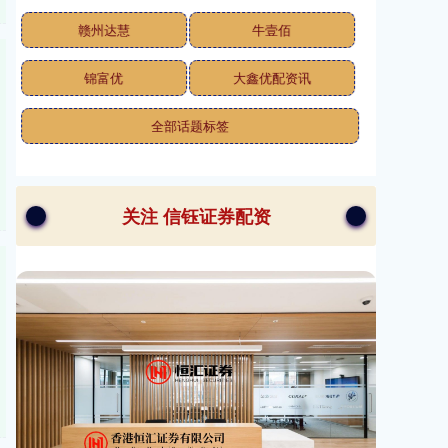
赣州达慧
牛壹佰
锦富优
大鑫优配资讯
全部话题标签
关注 信钰证券配资