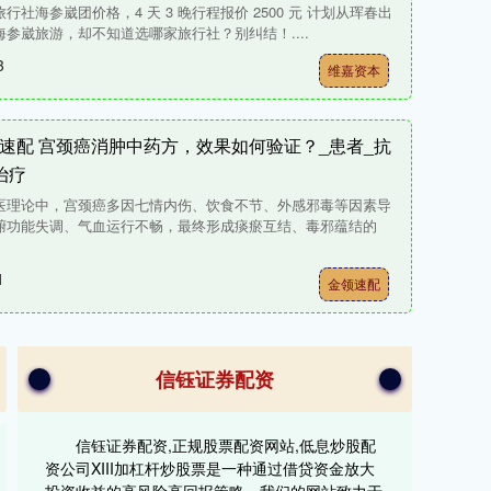
行社海参崴团价格，4 天 3 晚行程报价 2500 元 计划从珲春出
海参崴旅游，却不知道选哪家旅行社？别纠结！....
3
维嘉资本
速配 宫颈癌消肿中药方，效果如何验证？_患者_抗
治疗
医理论中，宫颈癌多因七情内伤、饮食不节、外感邪毒等因素导
腑功能失调、气血运行不畅，最终形成痰瘀互结、毒邪蕴结的
1
金领速配
信钰证券配资
信钰证券配资,正规股票配资网站,低息炒股配
资公司XIII‌加杠杆炒股票是一种通过借贷资金放大