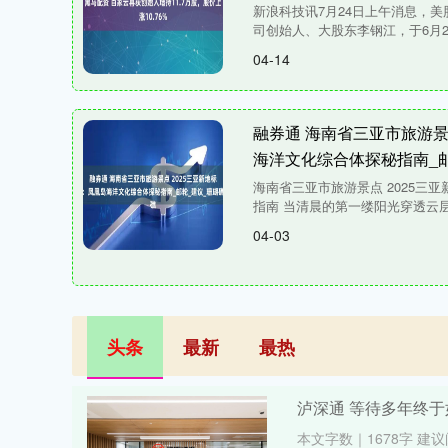
新浪科技讯7月24日上午消息，
司创始人、大股东李钢江，于6月21
04-14
融券通 海南省三亚市旅游景
海洋文化综合体探秘指南_
海南省三亚市旅游景点 2025三
指南 当清晨的第一缕阳光穿透云层
04-03
头条
最新
最热
泸深通 等待多年终
本文字数｜1678字 