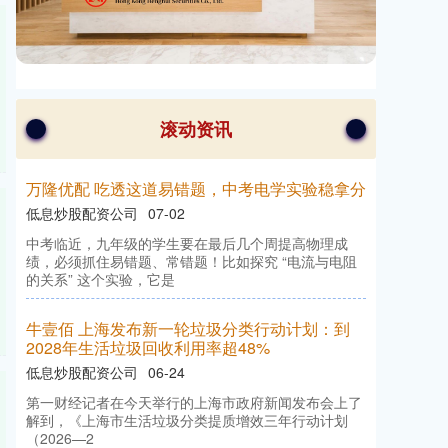
滚动资讯
万利配资 “五一”首日迎来出行、入住高峰
低息炒股配资公司
05-03
财联社5月1日讯“五一”假期启幕，迎来出行高峰，春假
及拼假共同催生“加长版五一”热度高。中东局势不确定
性以及燃油费上调的
兴
泊
证
券
从
绝
狂
喜
只
需
一
条
贴
文
？
揭
秘
资
本
场
最
荒
诞
的
180度
大
转
望
到
市
弯
信钰证券配资
04-04
如
果
你
一
直
关
注
的
话
，
可
能
不
住
把
华
尔
街
周
一
晨
从
绝
望
到
狂
180度
大
转
弯
，
视
为
市
场
交
易
员
都
一
群
“傻
瓜
”的
迹
象
新
闻
早
会
忍
喜
的
是
。