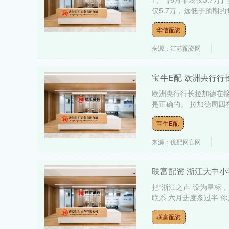
仅5.7万，远低于预期的11
华信配资
来源：江苏配资网
宝牛E配 欧洲央行
欧洲央行行长拉加德在接
是正确的。 拉加德周四在
宝牛E配
来源：优配网官网
联富配资 浙江大中
把“浙江之声”设为星标
联系 六月进度条过半 你
联富配资