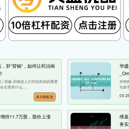
药，肝“背锅”，如何让药治病
华盛
市
_Om
编辑 | 胡鑫 药物是人们对抗疾病的重要
对狗
去查有什么....
化效
03-2
泰兴隆配资
增持11.7万股，股价上涨
维嘉
务实