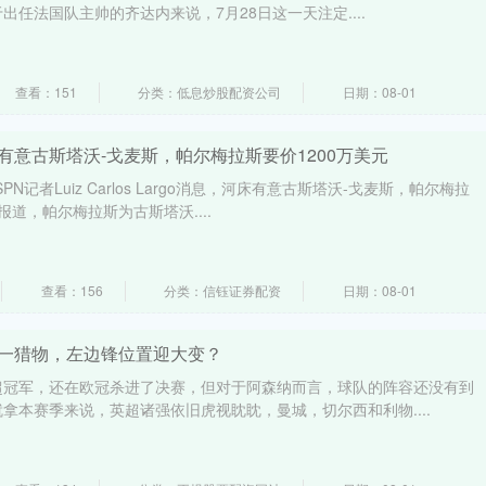
任法国队主帅的齐达内来说，7月28日这一天注定....
查看：151
分类：低息炒股配资公司
日期：08-01
有意古斯塔沃-戈麦斯，帕尔梅拉斯要价1200万美元
PN记者Luiz Carlos Largo消息，河床有意古斯塔沃-戈麦斯，帕尔梅拉
报道，帕尔梅拉斯为古斯塔沃....
查看：156
分类：信钰证券配资
日期：08-01
第一猎物，左边锋位置迎大变？
超冠军，还在欧冠杀进了决赛，但对于阿森纳而言，球队的阵容还没有到
拿本赛季来说，英超诸强依旧虎视眈眈，曼城，切尔西和利物....