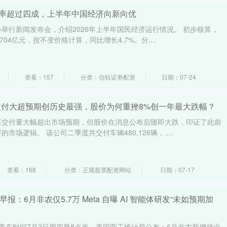
献率超过四成，上半年中国经济向新向优
举行新闻发布会，介绍2026年上半年国民经济运行情况。 初步核算，
04亿元，按不变价格计算，同比增长4.7%。分....
查看：157
分类：信钰证券配资
日期：07-24
2交付大超预期创历史最强，股价为何重挫8%创一年最大跌幅？
车交付量大幅超出市场预期，但股价在消息公布后随即大跌，印证了此前
市场逻辑。 该公司二季度共交付车辆480,126辆，....
查看：168
分类：正规股票配资网站
日期：07-17
报：6月非农仅5.7万 Meta 自曝 AI 智能体研发“未如预期加
万】美东时间7月2日周四早8点半，美国劳工统计局公布：6月非农新增就业