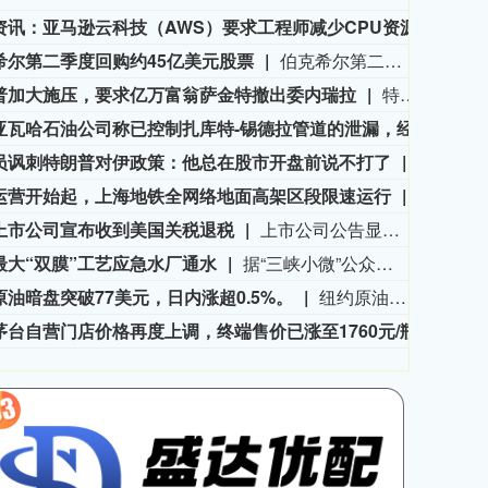
市场资讯：亚马逊云科技（AWS）要求工程师减少CPU资源浪费，算力需求激增造成EC2算力资源紧张。部分工程师申请服务器，过去数小时即可到位，如今需要等待数日。
市场
希尔第二季度回购约45亿美元股票
伯克希尔第二季度斥资约45亿美元回购自身股票，并在期内买入近200亿美元股票，显示首席执行官阿贝尔正将公司庞大的现金储备更多投入市场。 伯克希尔第一季度开始回购股票，为一年多来的首次。阿贝尔今年早些时候表示，公司重新启动回购，是因为管理层认为股票的“内在价值”高于其市场价格。 CFRA Research分析师Cathy Seifert表示：“投资者会受到回购举措的鼓舞。这也是Greg接掌公司并彰显其主导地位的一种方式。” 此次股票回购为股东带来了自2021年以来规模最大的季度资本回报。伯克希尔第二季度现金储备降至3655亿美元，低于前一季度的约3970亿美元。
3563.12
基金指数
72
47.56
1.35%
普加大施压，要求亿万富翁萨金特撤出委内瑞拉
特朗普政府正加大力度施压佛罗里达石油大亨、共和党捐赠人哈里·萨金特三世，要求其从委内瑞拉撤资。美国财政部周五冻结了萨金特旗下一家离岸公司的资产，该公司参与委内瑞拉石油开采业务。消息人士称，与此同时，财政部出具许可文件，准许他处置退出该企业的相关权益。美国财政部外国资产控制办公室对萨金特的蓝浪地产有限公司实施处罚，该公司目前按遭制裁状态开展业务。
利比亚瓦哈石油公司称已控制扎库特-锡德拉管道的泄漏，经修复后已恢复运营。
利比
员讽刺特朗普对伊政策：他总在股市开盘前说不打了
当地时间
运营开始起，上海地铁全网络地面高架区段限速运行
申通地铁
上市公司宣布收到美国关税退税
上市公司公告显示，自7月以来，多家公司宣布已经收到美国关税退税。根据美国最高法院今年2月裁定，《国际紧急经济权力法》不授权总统征收大规模关税。美国国际贸易法院随后下令海关办理相关退款。海关与边境保护局4月20日启动第一阶段退款工作，首批退款于5月11日前后发放。美国海关与边境保护局官员本月4日披露的信息显示，截至7月底，该部门已处理完毕约1000亿美元关税的退款流程并把相关信息提供给财政部用于付款。（中新社）
最大“双膜”工艺应急水厂通水
据“三峡小微”公众号消息，8月8日，由三峡集团所属长江环保集团、武汉市水务集团等共同投资建设的华中地区规模最大的“双膜”工艺应急水厂——武汉梁子湖应急水厂并网通水，标志着武汉市江南区域正式构建起“一江一湖”双水源互为备援、灵活调度的供水新格局，为片区660万市民用水安全提供坚实保障。
原油暗盘突破77美元，日内涨超0.5%。
纽约原油暗盘突破77美元，日内涨超0.5%。
飞天茅台自营门店价格再度上调，终端售价已涨至1760元/瓶
有消