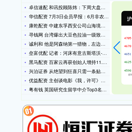
卓信速配 和讯投顾陈炜：下周大盘能否继续突破？
华信配资 7月3日会员早报：6月非农仅5.7万 Meta 自
沪深300
4694.44
北
43.13
0.93%
康乾配资 中建东孚西安公司山海境项目举办仲夏生活节-夏日星空
寻钱网 台湾爆出大豆色拉油一级致癌物超标，国台办：充分暴露民
诚利和 他是阿森纳第一猎物，左边锋位置迎大变？
垒富优配 记者：河床有意古斯塔沃-戈麦斯，帕尔梅拉斯要价12
黑马配资 百家云再获创始人增持11.7万股，股价上涨10.7
兴泊证券 从绝望到狂喜只需一条贴文？揭秘资本市场最荒诞的18
优益配资 主创谈电影《我，许可》：轻喜剧笔触展现女性成长
粤有钱 英国研究生留学中介Top3名单哪家好？真实案例解析靠