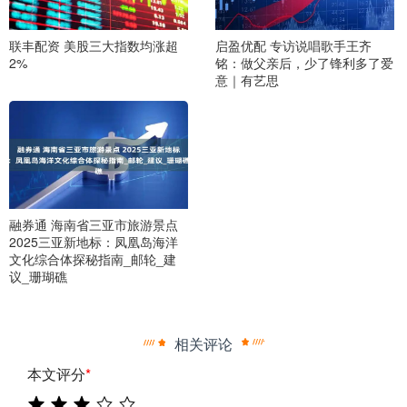
联丰配资 美股三大指数均涨超
启盈优配 专访说唱歌手王齐
2%
铭：做父亲后，少了锋利多了爱
意｜有艺思
融券通 海南省三亚市旅游景点
2025三亚新地标：凤凰岛海洋
文化综合体探秘指南_邮轮_建
议_珊瑚礁
相关评论
本文评分
*