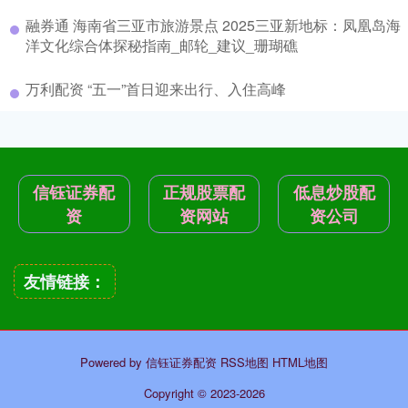
融券通 海南省三亚市旅游景点 2025三亚新地标：凤凰岛海
洋文化综合体探秘指南_邮轮_建议_珊瑚礁
万利配资 “五一”首日迎来出行、入住高峰
信钰证券配
正规股票配
低息炒股配
资
资网站
资公司
友情链接：
Powered by
信钰证券配资
RSS地图
HTML地图
Copyright
© 2023-2026