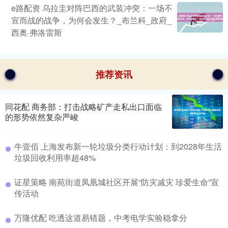
e路配资 乌拉圭对阵巴西的武装冲突：一场不
宣而战的战争，为何会发生？_布兰科_政府_
西奥·弗洛雷斯
推荐资讯
同花配 商务部：打击战略矿产走私出口面临
的形势依然复杂严峻
牛壹佰 上海发布新一轮垃圾分类行动计划：到2028年生活
垃圾回收利用率超48%
证星策略 南苑街道凤凰城社区开展“防灾减灾 珍爱生命”宣
传活动
万隆优配 吃透这道易错题，中考电学实验稳拿分