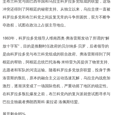
圭布兰科党与由巴西帝国和乌拉圭科罗拉多党组成的联盟，这场
冲突还得到了阿根廷的秘密支持。从独立以来，乌拉圭便一直被
科罗拉多党和布兰科党之间反复无常的斗争所困扰，双方不断争
夺政权，试图在政治上占据主导地位。
1863年，科罗拉多党领导人维南西奥·弗洛雷斯发动了所谓的“解
放十字军”，目的是推翻时任政府的贝尔纳多·贝罗，后者领导的
是由科罗拉多党与布兰科党组成的联合政府。弗洛雷斯得到了阿
根廷的帮助，阿根廷总统巴托洛梅·米特雷为其提供了物资支持、
志愿者和军队的河流运输。随着科罗拉多党放弃联盟，投身于弗
洛雷斯的叛乱，原本的融合主义运动迅速瓦解，乌拉圭内战愈加
激烈，逐渐演变成了一场国际危机，严重动摇了地区的稳定性。
在科罗拉多叛乱爆发之前，布兰科党内的复兴派就曾试图寻求与
巴拉圭独裁者弗朗西斯科·索拉诺·洛佩斯结盟。
展开剩余85%