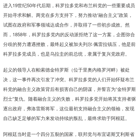
进入19世纪50年代后期，科罗拉多党和布兰科党的一些重要成员
开始寻求和解。两党在多方支持下，努力推动“融合主义”政策，
试图在政府和军事领域达成合作，并取得了一些初步成效。然
而，1858年，科罗拉多党内的反动派拒绝了这一方案，企图弥合
分歧的努力遭遇挫败，最终起义被加夫列尔·佩雷拉镇压，他是前
科罗拉多党成员，也是乌拉圭的前总统，隶属于复兴党政府。
起义的领导人在帕索德金特罗斯（位于里奥内格罗河畔）被处
决，这一事件再次引发了冲突。科罗拉多党的人们开始怀疑布兰
科党的融合主义政策背后有损害自己的阴谋，并誓言为“金特罗斯
烈士”复仇。随着融合主义的失败，科罗拉多党开始将其支持者驱
逐出政府，弗洛雷斯将军，这位最初支持融合主义的领袖，发现
自己缺乏足够的军力来发动持续的叛乱，最终求助于阿根廷。
阿根廷当时是一个四分五裂的国家，联邦党与布宜诺斯艾利斯省