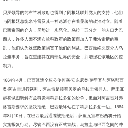
贝罗领导的纯布兰科政府也得到了阿根廷联邦党人的支持，他们
与阿根廷总统米特雷及其一神论派存在着显著的政治对立。随着
巴西帝国的介入，局势进一步恶化。乌拉圭五分之一的人口为巴
西人，许多人因不满布兰科政府的政策而加入了弗洛雷斯的叛
乱，他们认为这些政策损害了他们的利益。巴西最终决定介入乌
拉圭事务，旨在重建其在南部边界的安全，并增强在该地区的控
制力。
1864年4月，巴西派遣全权公使何塞·安东尼奥·萨里瓦与阿塔那西
奥·阿吉雷进行谈判，阿吉雷是接替贝罗的乌拉圭领导人。萨里瓦
起初试图调解布兰科党与科罗拉多党的纷争，但面对阿吉雷对弗
洛雷斯要求的坚决拒绝，巴西最终站在了科罗拉多党一边。1864
年8月10日，在巴西最后通牒被拒绝后，萨里瓦宣布巴西将开始
实施报复行动。尽管巴西没有正式宣战，乌拉圭与巴西之间的冲