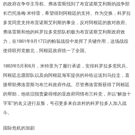
的政府在争夺主导权。弗洛雷斯找到了布宜诺斯艾利斯的战争部
长巴托洛梅·米特雷，希望得到阿根廷的支持。作为交换，科罗拉
多党同意支持布宜诺斯艾利斯的事业，反对阿根廷的敌对政府。
弗洛雷斯和他的科罗拉多党部队积极为布宜诺斯艾利斯政府效
力，在1861年9月17日的帕翁战役中发挥了关键作用，这场战役
使得联邦党败北，阿根廷政府统一了全国。
1863年5月和6月，米特里为了履行承诺，安排科罗拉多党民兵、
阿根廷志愿部队以及由阿根廷海军提供的补给运送到乌拉圭，直
接帮助弗洛雷斯与布兰科政府作战。尽管弗洛雷斯获得了阿根廷
的帮助，他依旧指责蒙得维的亚政府同情布兰科党，并以“解放十
字军”的名义进行反叛，号召更多来自农村的科罗拉多人加入战
斗。
国际危机的加剧