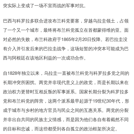
突实际上变成了一场不宣而战的军事对抗。
巴西与科罗拉多联合进攻布兰科党要塞，穿越乌拉圭领土，占领
了一个又一个城市，最终将布兰科党孤立在首都蒙得维的亚。面
对必然的失败，布兰科政府于1865年2月20日投降。若巴拉圭没
有介入并引发后来的巴拉圭战争，这场短暂的冲突本可能成为巴
西与阿根廷在该地区利益的一次成功合作。
自1828年独立以来，乌拉圭一直被布兰科党与科罗拉多党之间的
长期冲突所困扰。两党并非现代意义上的政党，而是长期以来在
政治权力更替时互相反叛的军事派系。国家长期分裂为科罗拉多
党和布兰科党的阵营，这两个派系最早起源于19世纪30年代，形
成于城市与乡村的地方官员与民众之间的互惠关系。两党的分裂
并非出自共同的民族主义情感，而是因为他们各自有着截然不同
的目标和忠诚，而这些都受到各自孤立的政治框架所决定。