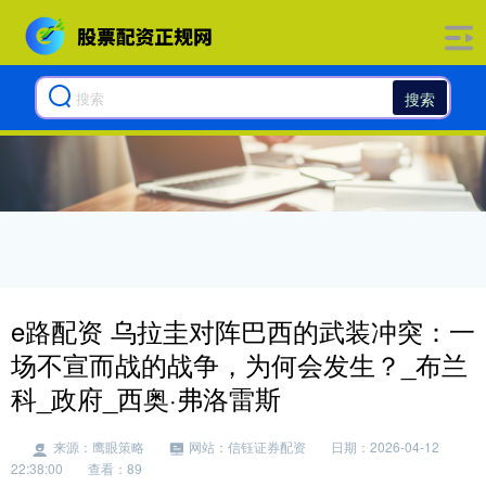
搜索
e路配资 乌拉圭对阵巴西的武装冲突：一
场不宣而战的战争，为何会发生？_布兰
科_政府_西奥·弗洛雷斯
来源：鹰眼策略
网站：信钰证券配资
日期：2026-04-12
22:38:00
查看：89