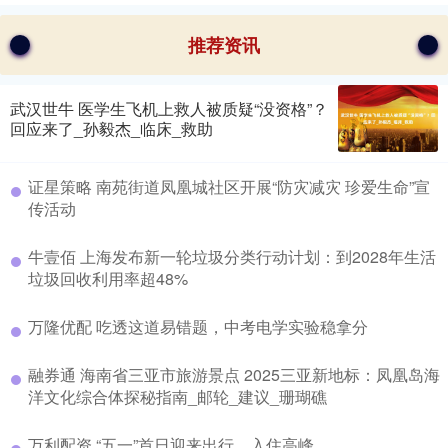
推荐资讯
武汉世牛 医学生飞机上救人被质疑“没资格”？
回应来了_孙毅杰_临床_救助
证星策略 南苑街道凤凰城社区开展“防灾减灾 珍爱生命”宣
传活动
牛壹佰 上海发布新一轮垃圾分类行动计划：到2028年生活
垃圾回收利用率超48%
万隆优配 吃透这道易错题，中考电学实验稳拿分
融券通 海南省三亚市旅游景点 2025三亚新地标：凤凰岛海
洋文化综合体探秘指南_邮轮_建议_珊瑚礁
万利配资 “五一”首日迎来出行、入住高峰