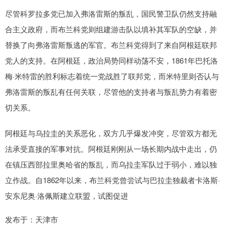
尽管科罗拉多党已加入弗洛雷斯的叛乱，国民警卫队仍然支持融
合主义政府，而布兰科党则组建游击队以填补其军队的空缺，并
替换了向弗洛雷斯叛逃的军官。布兰科党得到了来自阿根廷联邦
党人的支持。在阿根廷，政治局势同样动荡不安，1861年巴托洛
梅·米特雷的胜利标志着统一党战胜了联邦党，而米特里则否认与
弗洛雷斯的叛乱有任何关联，尽管他的支持者与叛乱势力有着密
切关系。
阿根廷与乌拉圭的关系恶化，双方几乎爆发冲突，尽管双方都无
法承受直接的军事对抗。阿根廷刚刚从一场长期内战中走出，仍
在镇压西部拉里奥哈省的叛乱，而乌拉圭军队过于弱小，难以独
立作战。自1862年以来，布兰科党曾尝试与巴拉圭独裁者卡洛斯·
安东尼奥·洛佩斯建立联盟，试图促进
发布于：天津市