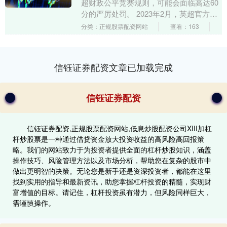
超财政公平竞赛规则，可能会面临高达60
分的严厉处罚。 2023年2月，英超官方指
控曼城在九年时间内累计115次违反财政
分类：正规股票配资网站
查看：163
公平竞....
信钰证券配资文章已加载完成
信钰证券配资
信钰证券配资,正规股票配资网站,低息炒股配资公司XIII‌加杠
杆炒股票是一种通过借贷资金放大投资收益的高风险高回报策
略。我们的网站致力于为投资者提供全面的杠杆炒股知识，涵盖
操作技巧、风险管理方法以及市场分析，帮助您在复杂的股市中
做出更明智的决策。无论您是新手还是资深投资者，都能在这里
找到实用的指导和最新资讯，助您掌握杠杆投资的精髓，实现财
富增值的目标。请记住，杠杆投资虽有潜力，但风险同样巨大，
需谨慎操作。