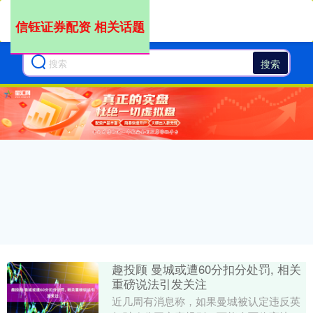
信钰证券配资 相关话题
搜索
趣投顾 曼城或遭60分扣分处罚, 相关
重磅说法引发关注
近几周有消息称，如果曼城被认定违反英