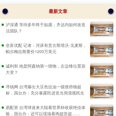
最新文章
泸深通 等待多年终于如愿，齐达内如何改造
法国队？
垒富优配 记者：河床有意古斯塔沃-戈麦斯，
帕尔梅拉斯要价1200万美元
诚利和 他是阿森纳第一猎物，左边锋位置迎
大变？
寻钱网 台湾爆出大豆色拉油一级致癌物超
标，国台办：充分暴露民进党当局漠视民生
易配资 台湾球迷来大陆看世界杯收获绝佳体
验，国台办：还可以现场看闽超苏超……