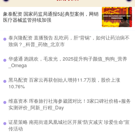
象泰配资 国家药监局通报5起典型案例，网销
医疗器械监管持续加强
​泰兴隆配资 直播预告 乱吃药，肝“背锅”，如何让药治病不
致病？_科普_药物_北京市
​华盛通 跑跳欢，毛发光，2025提升狗子颜值_狗狗_营养
_Omega
​黑马配资 百家云再获创始人增持11.7万股，股价上涨
10.76%
​维嘉资本 珲春旅行社海参崴团对比！3家口碑社价格+服务
实测评价_阿新_行程_Day
​证星策略 南苑街道凤凰城社区开展“防灾减灾 珍爱生命”宣
传活动