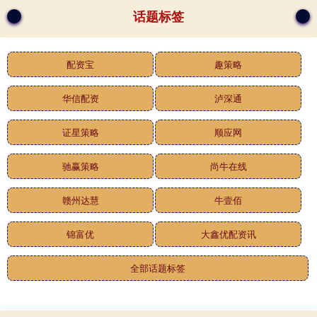
话题标签
配资宝
趣策略
华信配资
泸深通
证星策略
顺应网
驰赢策略
尚牛在线
赣州达慧
牛壹佰
锦富优
大鑫优配资讯
全部话题标签